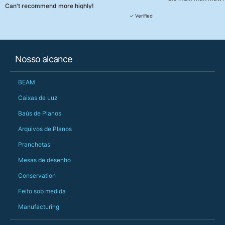
Can't recommend more highly!
They were really, re
✓ Verified
customer service th
her needs and he e
than the one I'd goo
When some of the de
Nosso alcance
changing later Matt 
could not have help
Just totally fantast
BEAM
owned and UK-manuf
should be very proud
Caixas de Luz
Would definitely, d
Baús de Planos
PS she uses it every
Arquivos de Planos
Pranchetas
Mesas de desenho
Conservation
Feito sob medida
Manufacturing