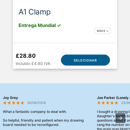
A1 Clamp
Entrega Mundial ✓
MAIS +
£28.80
SELECIONAR
incluído £4.80 IVA
Joy Grey
Joe Parker (Lonely 
30/06/2026
25/0
What a fantastic company to deal with.
I bought a drawing
daughter's twelth bi
So helpful, friendly and patient when my drawing
questions about it a
board needed to be reconfigured.
rang the number on 
the main man Matt h