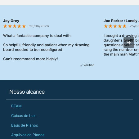
Joy Grey
Joe Parker (Lonely 
30/06/2026
25/0
What a fantastic company to deal with.
I bought a drawing
daughter's twelth bi
So helpful, friendly and patient when my drawing
questions about it a
board needed to be reconfigured.
rang the number on 
the main man Matt h
Can't recommend more highly!
They were really, re
✓ Verified
customer service th
her needs and he e
than the one I'd goo
When some of the de
Nosso alcance
changing later Matt 
could not have help
Just totally fantast
BEAM
owned and UK-manuf
should be very proud
Caixas de Luz
Would definitely, d
Baús de Planos
PS she uses it every
Arquivos de Planos