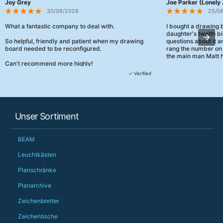
Joy Grey
Joe Parker (Lonely 
30/06/2026
25/0
What a fantastic company to deal with.
I bought a drawing
daughter's twelth bi
So helpful, friendly and patient when my drawing
questions about it a
board needed to be reconfigured.
rang the number on 
the main man Matt h
Can't recommend more highly!
They were really, re
✓ Verified
customer service th
her needs and he e
than the one I'd goo
When some of the de
Unser Sortiment
changing later Matt 
could not have help
Just totally fantast
BEAM
owned and UK-manuf
should be very proud
Leuchtkästen
Would definitely, d
Planschränke
PS she uses it every
Planarchive
Zeichenbretter
Zeichentische