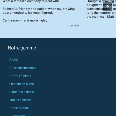
What a fantastic company to deal with.
I bought a drawing
daughter's twelth bi
So helpful, friendly and patient when my drawing
questions about it a
board needed to be reconfigured.
rang the number on 
the main man Matt h
Can't recommend more highly!
They were really, re
✓ Verified
customer service th
her needs and he e
than the one I'd goo
When some of the de
Notre gamme
changing later Matt 
could not have help
Just totally fantast
BEAM
owned and UK-manuf
should be very proud
Caissons lumineux
Would definitely, d
Coffres à plans
PS she uses it every
Fichiers de plans
Planches à dessin
Tables à dessin
Conservation
Sur mesure